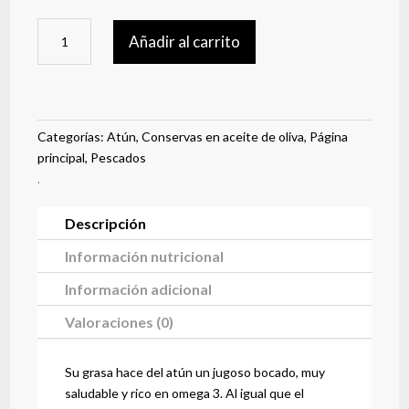
Ventresca
Añadir al carrito
de
atún
en
aceite
de
Categorías:
Atún
,
Conservas en aceite de oliva
,
Página
oliva
principal
,
Pescados
cantidad
.
Descripción
Información nutricional
Información adicional
Valoraciones (0)
Su grasa hace del atún un jugoso bocado, muy
saludable y rico en omega 3. Al igual que el