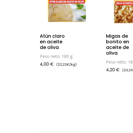
Atún claro
Migas de
en aceite
bonito en
de oliva
aceite de
oliva
Peso neto: 180 g
Peso neto: 18
4,00
€
(22,22€/kg)
4,20
€
(23,3