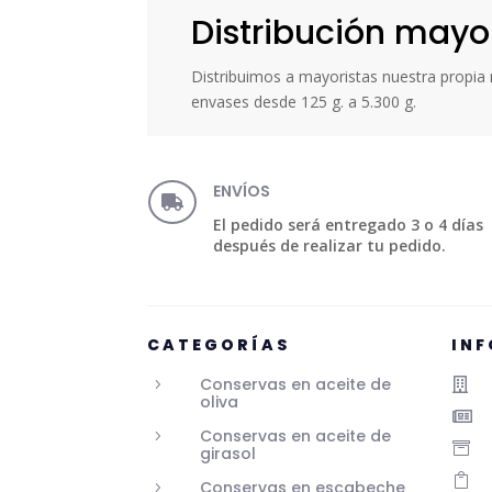
Distribución mayo
Distribuimos a mayoristas nuestra propi
envases desde 125 g. a 5.300 g.
ENVÍOS

El pedido será entregado 3 o 4 días
después de realizar tu pedido.
CATEGORÍAS
IN
Conservas en aceite de
5

oliva

Conservas en aceite de
5

girasol

Conservas en escabeche
5