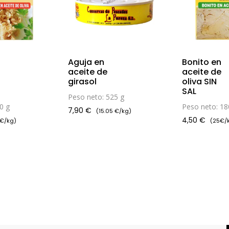
Aguja en
Bonito en
aceite de
aceite de
girasol
oliva SIN
SAL
Peso neto: 525 g
0 g
Peso neto: 18
7,90
€
(15.05 €/kg)
4,50
€
3€/kg)
(25€/