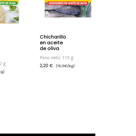
Chicharillo
en aceite
de oliva
Peso neto: 115 g
0 g
2,20
€
(19,13€/kg)
kg)