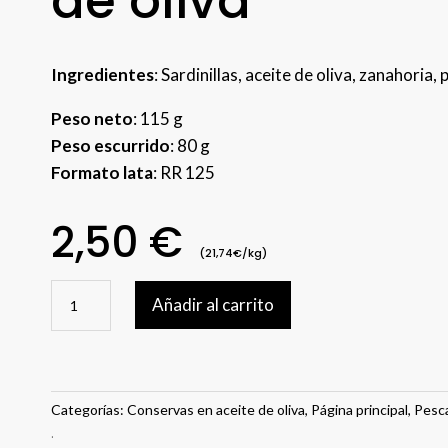
de oliva
Ingredientes
: Sardinillas, aceite de oliva, zanahoria, 
Peso neto
: 115 g
Peso escurrido
: 80 g
Formato lata
: RR 125
2,50
€
(21,74€/kg)
Sardinillas
Añadir al carrito
picantes
en
aceite
de
oliva
Categorías:
Conservas en aceite de oliva
,
Página principal
,
Pesc
cantidad
.