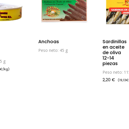
Anchoas
Sardinillas
en aceite
Peso neto: 45 g
de oliva
12-14
5 g
piezas
 €/kg)
Peso neto: 11
2,20
€
(19,13