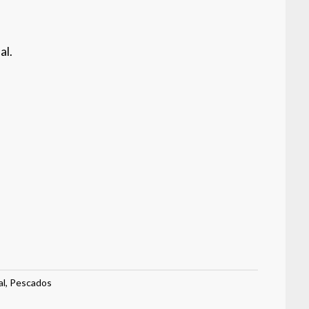
al.
al
,
Pescados