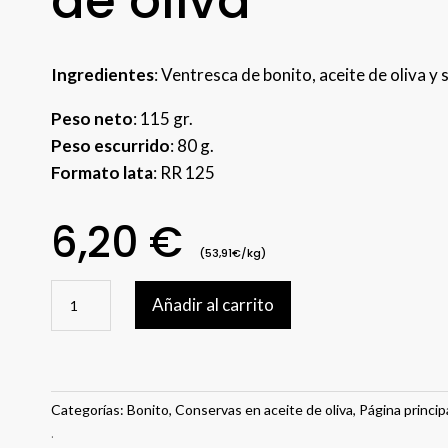
de oliva
Ingredientes
: Ventresca de bonito, aceite de oliva y s
Peso neto
: 115 gr.
Peso escurrido
: 80 g.
Formato lata
:
RR 125
6,20
€
(53,91€/kg)
Ventresca
Añadir al carrito
de
bonito
en
aceite
de
Categorías:
Bonito
,
Conservas en aceite de oliva
,
Página princip
oliva
.