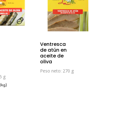
Ventresca
de atún en
aceite de
oliva
Peso neto: 270 g
5 g
€/kg)