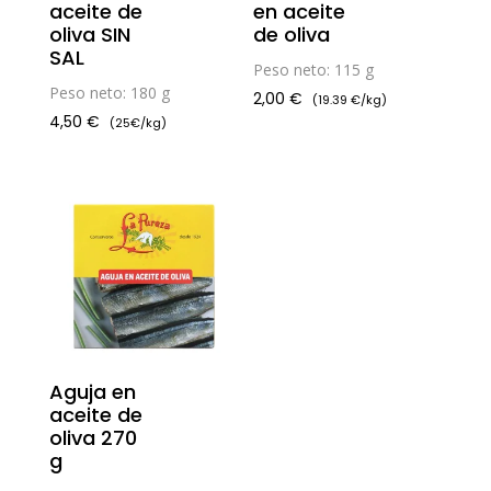
aceite de
en aceite
oliva SIN
de oliva
SAL
Peso neto: 115 g
Peso neto: 180 g
2,00
€
(19.39 €/kg)
4,50
€
(25€/kg)
Aguja en
aceite de
oliva 270
g