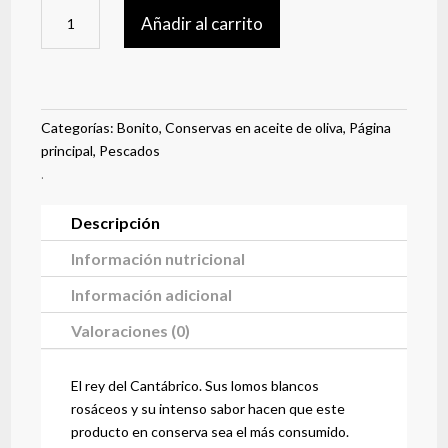
Migas
Añadir al carrito
de
bonito
en
aceite
de
Categorías:
Bonito
,
Conservas en aceite de oliva
,
Página
oliva
principal
,
Pescados
cantidad
.
Descripción
Información nutricional
Información adicional
Valoraciones (0)
El rey del Cantábrico. Sus lomos blancos
rosáceos y su intenso sabor hacen que este
producto en conserva sea el más consumido.