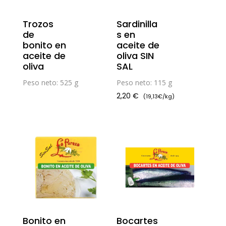
Trozos
Sardinilla
de
s en
bonito en
aceite de
aceite de
oliva SIN
oliva
SAL
Peso neto: 525 g
Peso neto: 115 g
2,20
€
(19,13€/kg)
Bonito en
Bocartes