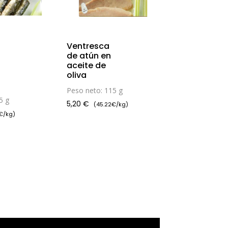
Ventresca
de atún en
aceite de
oliva
Peso neto: 115 g
5 g
5,20
€
(45.22€/kg)
€/kg)