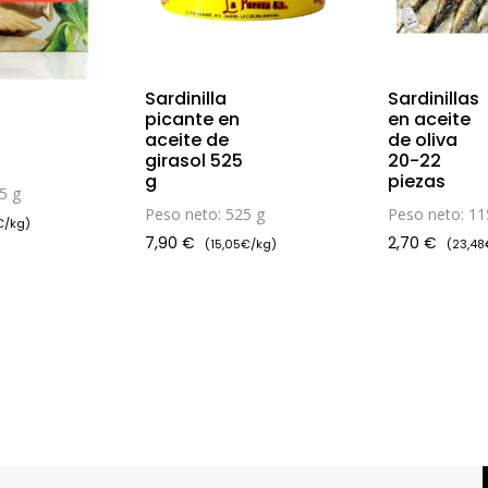
Sardinilla
Sardinillas
picante en
en aceite
aceite de
de oliva
girasol 525
20-22
g
piezas
5 g
Peso neto: 525 g
Peso neto: 11
€/kg)
7,90
€
2,70
€
(15,05€/kg)
(23,48