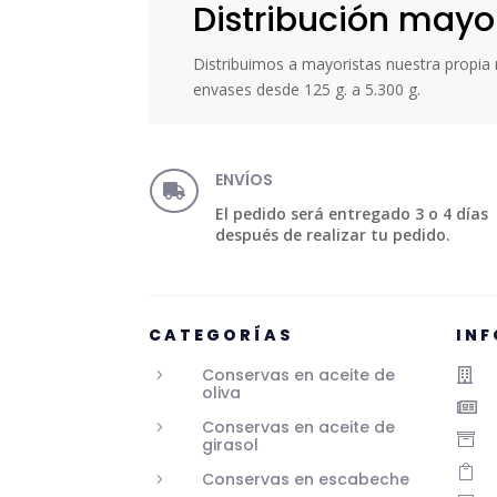
Distribución mayo
Distribuimos a mayoristas nuestra propi
envases desde 125 g. a 5.300 g.
ENVÍOS

El pedido será entregado 3 o 4 días
después de realizar tu pedido.
CATEGORÍAS
IN
Conservas en aceite de
5

oliva

Conservas en aceite de
5

girasol

Conservas en escabeche
5