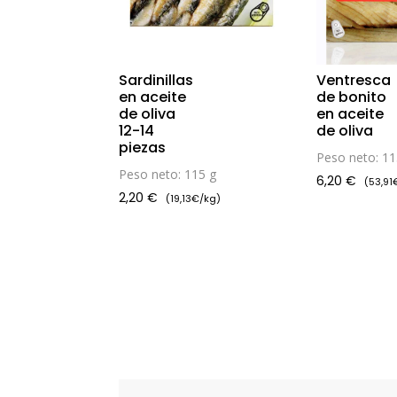
Sardinillas
Ventresca
en aceite
de bonito
de oliva
en aceite
12-14
de oliva
piezas
Peso neto: 11
Peso neto: 115 g
6,20
€
(53,91
2,20
€
(19,13€/kg)