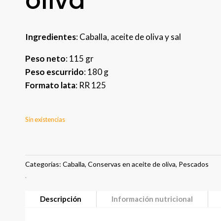
oliva
Ingredientes
: Caballa, aceite de oliva y sal
Peso neto
: 115 gr
Peso escurrido
: 180 g
Formato lata
:
RR 125
Sin existencias
Categorías:
Caballa
,
Conservas en aceite de oliva
,
Pescados
.
Descripción
Información nutricional