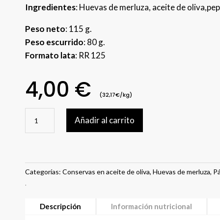
Ingredientes
: Huevas de merluza, aceite de oliva,pepin
Peso neto
: 115 g.
Peso escurrido
: 80 g.
Formato lata
: RR 125
4,00
€
(32,17€/kg)
Huevas
Añadir al carrito
de
merluza
cantidad
Categorías:
Conservas en aceite de oliva
,
Huevas de merluza
,
Pá
.
Descripción
Información nutricional