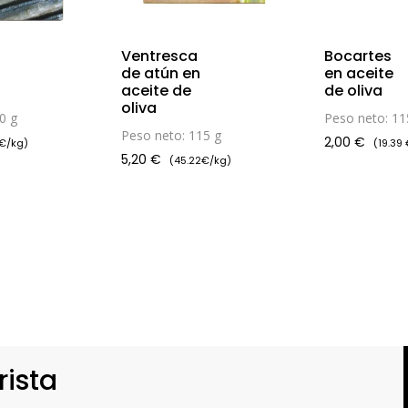
Ventresca
Bocartes
de atún en
en aceite
aceite de
de oliva
oliva
0 g
Peso neto: 11
Peso neto: 115 g
2,00
€
 €/kg)
(19.39
5,20
€
(45.22€/kg)
rista