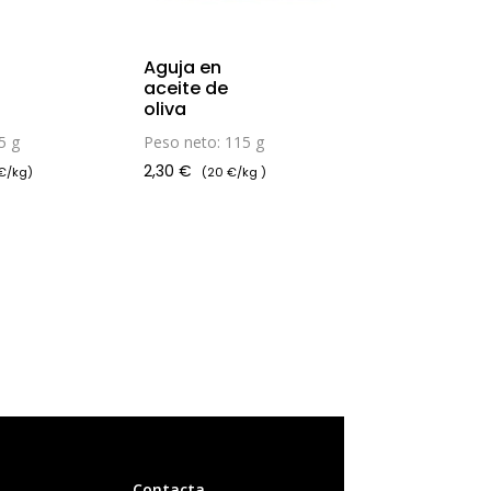
Aguja en
aceite de
oliva
5 g
Peso neto: 115 g
2,30
€
 €/kg)
(20 €/kg )
Contacta