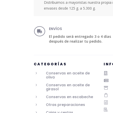
Distribuimos a mayoristas nuestra propi
envases desde 125 g. a 5.300 g.
ENVÍOS

El pedido será entregado 3 o 4 días
después de realizar tu pedido.
CATEGORÍAS
IN
Conservas en aceite de
5

oliva

Conservas en aceite de
5

girasol

Conservas en escabeche
5
h
Otras preparaciones
5

Cajas y cestas
5