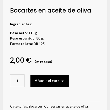
Bocartes en aceite de oliva
Ingredientes
:
Peso neto
: 115 g.
Peso escurrido
: 80 g.
Formato lata
: RR 125
2,00
€
(19.39 €/kg)
Bocartes
Añadir al carrito
en
aceite
de
oliva
cantidad
Categorías:
Bocartes
,
Conservas en aceite de oliva
,