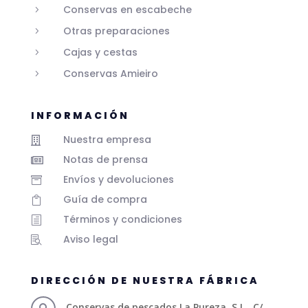
Conservas en escabeche
5
Otras preparaciones
5
Cajas y cestas
5
Conservas Amieiro
5
INFORMACIÓN
Nuestra empresa

Notas de prensa

Envíos y devoluciones

Guía de compra

Términos y condiciones
h
Aviso legal

DIRECCIÓN DE NUESTRA FÁBRICA
Conservas de pescados La Pureza, S.L., C/