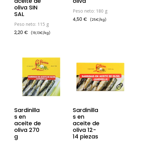
aceite de
oliva
oliva SIN
Peso neto: 180 g
SAL
4,50
€
(25€/kg)
Peso neto: 115 g
2,20
€
(19,13€/kg)
Sardinilla
Sardinilla
s en
s en
aceite de
aceite de
oliva 270
oliva 12-
g
14 piezas