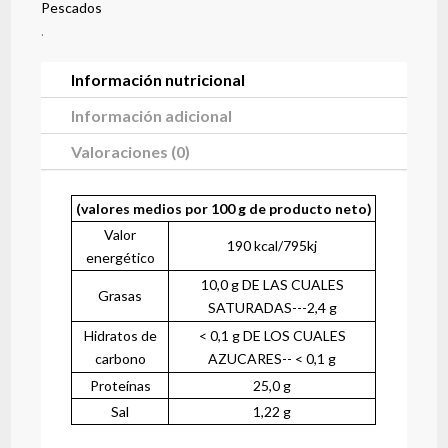
Pescados
.
Información nutricional
Información adicional
Valoraciones (0)
(valores medios por 100 g de producto neto)
Valor
190 kcal/795kj
energético
10,0 g DE LAS CUALES
Grasas
SATURADAS---2,4 g
Hidratos de
< 0,1 g DE LOS CUALES
carbono
AZUCARES-- < 0,1 g
Proteínas
25,0 g
Sal
1,22 g