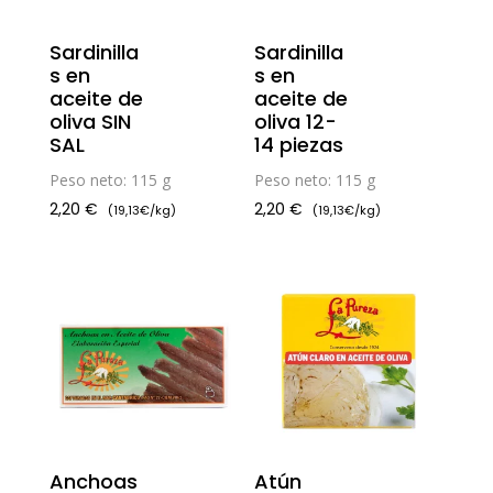
Sardinilla
Sardinilla
s en
s en
aceite de
aceite de
oliva SIN
oliva 12-
SAL
14 piezas
Peso neto: 115 g
Peso neto: 115 g
2,20
€
2,20
€
(19,13€/kg)
(19,13€/kg)
Anchoas
Atún