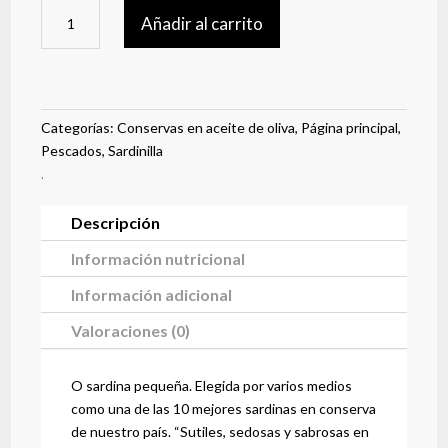
Sardinillas
Añadir al carrito
en
aceite
de
oliva
270
Categorías:
Conservas en aceite de oliva
,
Página principal
,
g
Pescados
,
Sardinilla
cantidad
.
Descripción
Información nutricional
Información adicional
Valoraciones (0)
O sardina pequeña. Elegida por varios medios
como una de las 10 mejores sardinas en conserva
de nuestro país. “Sutiles, sedosas y sabrosas en