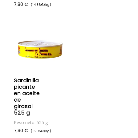
7,80
€
(14,86€/kg)
Sardinilla
picante
en aceite
de
girasol
525 g
Peso neto: 525 g
7,90
€
(15,05€/kg)