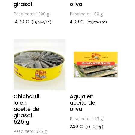
girasol
oliva
Peso neto: 1000 g
Peso neto: 180 g
14,70
€
4,00
€
(14,70€/kg)
(22,22€/kg)
Chicharril
Aguja en
lo en
aceite de
aceite de
oliva
girasol
Peso neto: 115 g
525 g
2,30
€
(20 €/kg )
Peso neto: 525 g