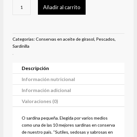
Sardinillas
Añadir al carrito
en
aceite
de
girasol
cantidad
Categorías:
Conservas en aceite de girasol
,
Pescados
,
Sardinilla
.
Descripción
Información nutricional
Información adicional
Valoraciones (0)
O sardina pequeña. Elegida por varios medios
como una de las 10 mejores sardinas en conserva
de nuestro país. “Sutiles, sedosas y sabrosas en