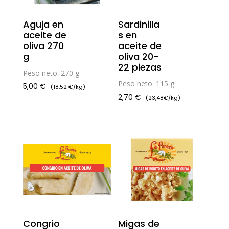
Aguja en
Sardinilla
aceite de
s en
oliva 270
aceite de
g
oliva 20-
22 piezas
Peso neto: 270 g
Peso neto: 115 g
5,00
€
(18,52 €/kg)
2,70
€
(23,48€/kg)
Congrio
Migas de