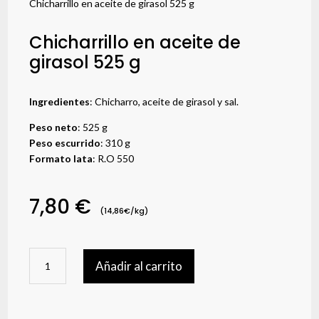
Chicharrillo en aceite de girasol 525 g
Chicharrillo en aceite de
girasol 525 g
Ingredientes
: Chicharro, aceite de girasol y sal.
Peso neto
: 525 g
Peso escurrido
: 310 g
Formato lata
: R.O 550
7,80
€
(14,86€/kg)
Chicharrillo
Añadir al carrito
en
aceite
de