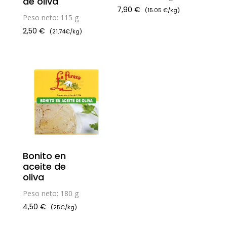
de oliva
7,90
€
(15.05 €/kg)
Peso neto: 115 g
2,50
€
(21,74€/kg)
Bonito en
aceite de
oliva
Peso neto: 180 g
4,50
€
(25€/kg)