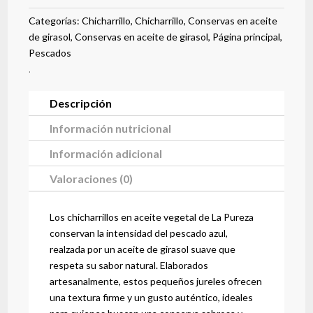
girasol
525
Categorías:
Chicharrillo
,
Chicharrillo
,
Conservas en aceite
g
de girasol
,
Conservas en aceite de girasol
,
Página principal
,
cantidad
Pescados
.
Descripción
Información nutricional
Información adicional
Valoraciones (0)
Los chicharrillos en aceite vegetal de La Pureza
conservan la intensidad del pescado azul,
realzada por un aceite de girasol suave que
respeta su sabor natural.
Elaborados
artesanalmente, estos pequeños jureles ofrecen
una textura firme y un gusto auténtico, ideales