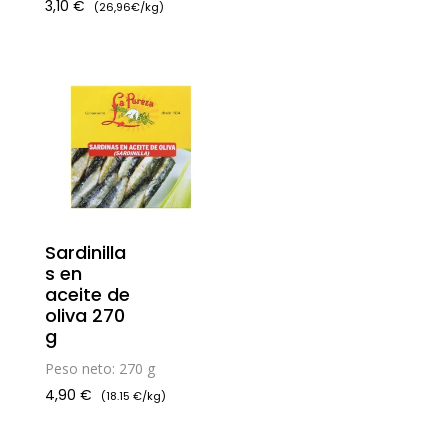
3,10
€
(26,96€/kg)
Sardinilla
s en
aceite de
oliva 270
g
Peso neto: 270 g
4,90
€
(18.15 €/kg)