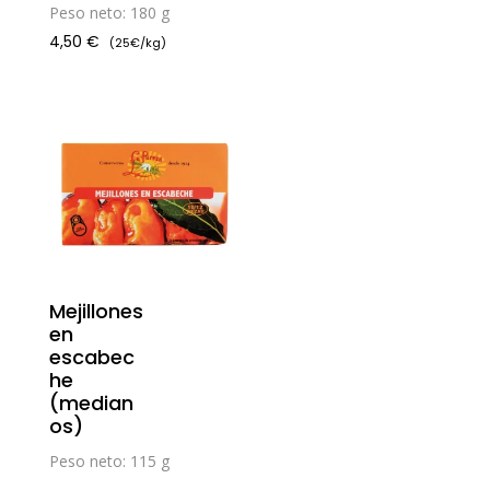
Peso neto: 180 g
4,50
€
(25€/kg)
Mejillones
en
escabec
he
(median
os)
Peso neto: 115 g