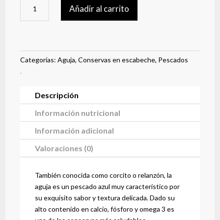
Aguja
Añadir al carrito
en
escabeche
cantidad
Categorías:
Aguja
,
Conservas en escabeche
,
Pescados
.
Descripción
Información nutricional
Información adicional
Valoraciones (0)
También conocida como corcito o relanzón, la
aguja es un pescado azul muy característico por
su exquisito sabor y textura delicada. Dado su
alto contenido en calcio, fósforo y omega 3 es