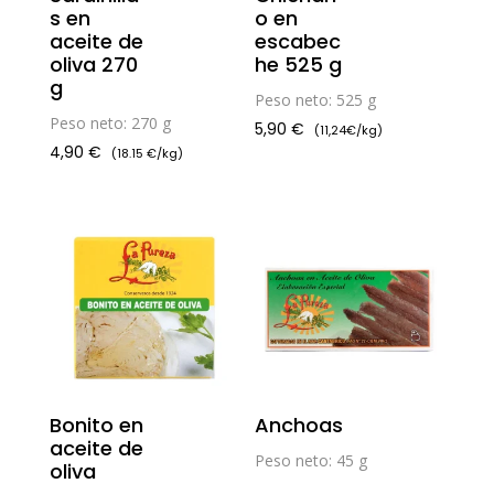
s en
o en
aceite de
escabec
oliva 270
he 525 g
g
Peso neto: 525 g
Peso neto: 270 g
5,90
€
(11,24€/kg)
4,90
€
(18.15 €/kg)
Bonito en
Anchoas
aceite de
Peso neto: 45 g
oliva